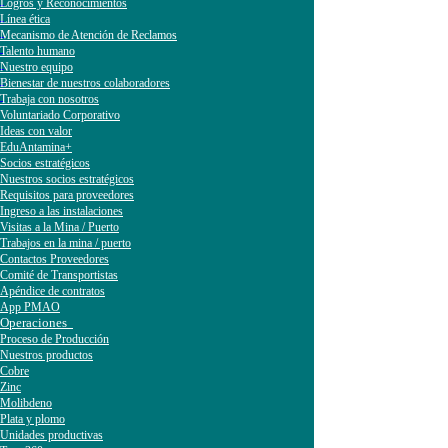
Logros y Reconocimientos
Línea ética
Mecanismo de Atención de Reclamos
Talento humano
Nuestro equipo
Bienestar de nuestros colaboradores
Trabaja con nosotros
Voluntariado Corporativo
Ideas con valor
EduAntamina+
Socios estratégicos
Nuestros socios estratégicos
Requisitos para proveedores
Ingreso a las instalaciones
Visitas a la Mina / Puerto
Trabajos en la mina / puerto
Contactos Proveedores
Comité de Transportistas
Apéndice de contratos
App PMAO
Operaciones
Proceso de Producción
Nuestros productos
Cobre
Zinc
Molibdeno
Plata y plomo
Unidades productivas