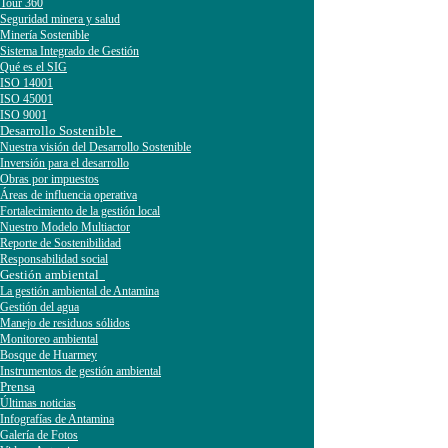
Tour 360
Seguridad minera y salud
Minería Sostenible
Sistema Integrado de Gestión
Qué es el SIG
ISO 14001
ISO 45001
ISO 9001
Desarrollo Sostenible
Nuestra visión del Desarrollo Sostenible
Inversión para el desarrollo
Obras por impuestos
Áreas de influencia operativa
Fortalecimiento de la gestión local
Nuestro Modelo Multiactor
Reporte de Sostenibilidad
Responsabilidad social
Gestión ambiental
La gestión ambiental de Antamina
Gestión del agua
Manejo de residuos sólidos
Monitoreo ambiental
Bosque de Huarmey
Instrumentos de gestión ambiental
Prensa
Últimas noticias
Infografías de Antamina
Galería de Fotos