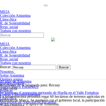
MEIA
Colección Antamina
Línea ética
R. de Sostenibilidad
Resp. social
Trabaja con nosotros
MEIA
Colección Antamina
Línea ética
R. de Sostenibilidad
Resp. social
Trabaja con nosotros
Buscar:
Nosotros
Sobre Antamina
Quiénes somos
20 años de Antamina
Nuestra Historia
Resultados de la búsqueda para: Recuay
Nuevo Marco Estratégico
23/01/2018
Políticas
Se inaugura el reservorio mejorado de Huella en el Valle Fortaleza
Logros y Reconocimientos
La infraestructura permitirá regar 60 hectáreas de terrenos agrícolas en
Línea ética
el distrito de Marca. Se gestionó con el gobierno local, la participación
Mecanismo de Atención de Reclamos
de los usuarios y el apoyo de Antamina.
Talento humano