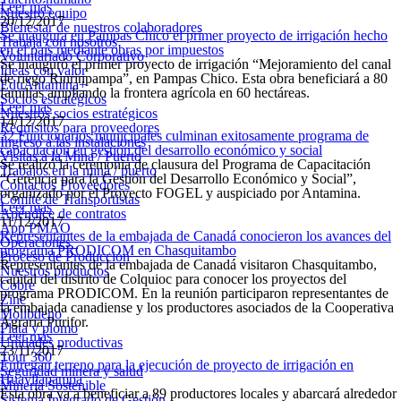
Leer más
Nuestro equipo
20/12/2017
Bienestar de nuestros colaboradores
Se inaugura en Pampas Chico el primer proyecto de irrigación hecho
Trabaja con nosotros
en el país mediante obras por impuestos
Voluntariado Corporativo
Se inauguró el primer proyecto de irrigación “Mejoramiento del canal
Ideas con valor
de riego Rinrinpampa”, en Pampas Chico. Esta obra beneficiará a 80
EduAntamina+
familias ampliando la frontera agrícola en 60 hectáreas.
Socios estratégicos
Leer más
Nuestros socios estratégicos
14/12/2017
Requisitos para proveedores
32 Funcionarios municipales culminan exitosamente programa de
Ingreso a las instalaciones
capacitación en gestión del desarrollo económico y social
Visitas a la Mina / Puerto
Se realizó la ceremonia de clausura del Programa de Capacitación
Trabajos en la mina / puerto
“Gerencia para la Gestión del Desarrollo Económico y Social”,
Contactos Proveedores
organizado por el Proyecto FOGEL y auspiciado por Antamina.
Comité de Transportistas
Leer más
Apéndice de contratos
11/12/2017
App PMAO
Representantes de la embajada de Canadá conocieron los avances del
Operaciones
programa PRODICOM en Chasquitambo
Proceso de Producción
Representantes de la embajada de Canadá visitaron Chasquitambo,
Nuestros productos
capital del distrito de Colquioc para conocer los proyectos del
Cobre
programa PRODICOM. En la reunión participaron representantes de
Zinc
la embajada canadiense y los productores asociados de la Cooperativa
Molibdeno
Agraria Purifor.
Plata y plomo
Leer más
Unidades productivas
23/11/2017
Tour 360
Entregan terreno para la ejecución de proyecto de irrigación en
Seguridad minera y salud
Huayllapampa
Minería Sostenible
Esta obra va a beneficiar a 89 productores locales y abarcará alrededor
Sistema Integrado de Gestión