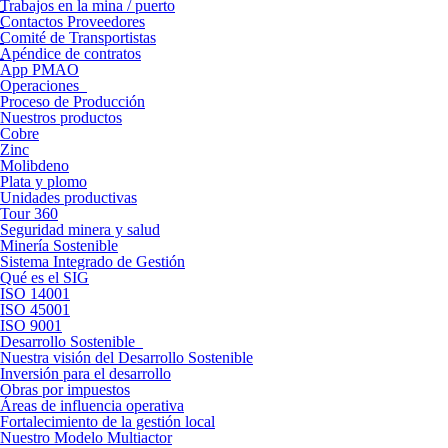
Trabajos en la mina / puerto
Contactos Proveedores
Comité de Transportistas
Apéndice de contratos
App PMAO
Operaciones
Proceso de Producción
Nuestros productos
Cobre
Zinc
Molibdeno
Plata y plomo
Unidades productivas
Tour 360
Seguridad minera y salud
Minería Sostenible
Sistema Integrado de Gestión
Qué es el SIG
ISO 14001
ISO 45001
ISO 9001
Desarrollo Sostenible
Nuestra visión del Desarrollo Sostenible
Inversión para el desarrollo
Obras por impuestos
Áreas de influencia operativa
Fortalecimiento de la gestión local
Nuestro Modelo Multiactor