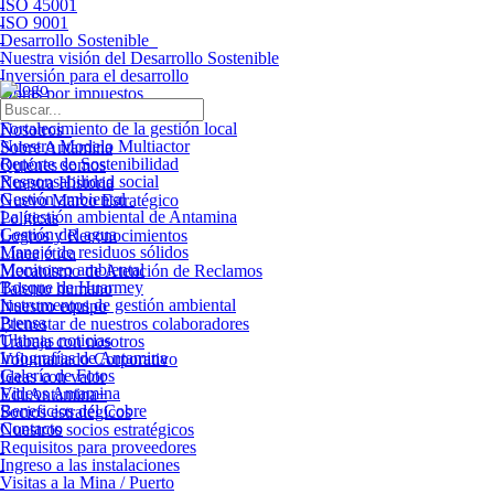
ISO 45001
ISO 9001
Desarrollo Sostenible
Nuestra visión del Desarrollo Sostenible
Inversión para el desarrollo
Obras por impuestos
Áreas de influencia operativa
Fortalecimiento de la gestión local
Nosotros
Nuestro Modelo Multiactor
Sobre Antamina
Reporte de Sostenibilidad
Quiénes somos
Responsabilidad social
Nuestra Historia
Gestión ambiental
Nuevo Marco Estratégico
La gestión ambiental de Antamina
Políticas
Gestión del agua
Logros y Reconocimientos
Manejo de residuos sólidos
Línea ética
Monitoreo ambiental
Mecanismo de Atención de Reclamos
Bosque de Huarmey
Talento humano
Instrumentos de gestión ambiental
Nuestro equipo
Prensa
Bienestar de nuestros colaboradores
Últimas noticias
Trabaja con nosotros
Infografías de Antamina
Voluntariado Corporativo
Galería de Fotos
Ideas con valor
Videos Antamina
EduAntamina+
Beneficios del Cobre
Socios estratégicos
Contacto
Nuestros socios estratégicos
Requisitos para proveedores
Ingreso a las instalaciones
Visitas a la Mina / Puerto