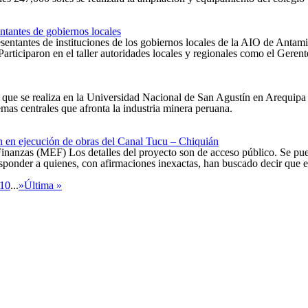
entantes de gobiernos locales
sentantes de instituciones de los gobiernos locales de la AIO de Antamin
rticiparon en el taller autoridades locales y regionales como el Geren
ue se realiza en la Universidad Nacional de San Agustín en Arequipa h
mas centrales que afronta la industria minera peruana.
n en ejecución de obras del Canal Tucu – Chiquián
Finanzas (MEF) Los detalles del proyecto son de acceso público. Se p
responder a quienes, con afirmaciones inexactas, han buscado decir que 
10
...
»
Última »