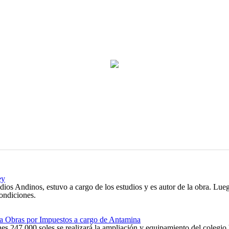
ey
ios Andinos, estuvo a cargo de los estudios y es autor de la obra. Lue
condiciones.
ía Obras por Impuestos a cargo de Antamina
es 247,000 soles se realizará la ampliación y equipamiento del colegio