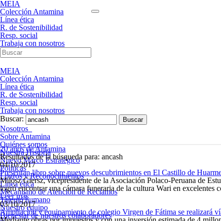
MEIA
Colección Antamina
Línea ética
R. de Sostenibilidad
Resp. social
Trabaja con nosotros
MEIA
Colección Antamina
Línea ética
R. de Sostenibilidad
Resp. social
Trabaja con nosotros
Buscar:
Nosotros
Sobre Antamina
Quiénes somos
20 años de Antamina
Nuestra Historia
Resultados de la búsqueda para: ancash
Nuevo Marco Estratégico
04/10/2017
Políticas
Presentan libro sobre nuevos descubrimientos en El Castillo de Huarm
Logros y Reconocimientos
Milosz Giersz, vicepresidente de la Asociación Polaco-Peruana de Estud
Línea ética
logró encontrar una cámara funeraria de la cultura Wari en excelentes 
Mecanismo de Atención de Reclamos
Leer más
Talento humano
03/10/2017
Nuestro equipo
Ampliación y equipamiento de colegio Virgen de Fátima se realizará v
Bienestar de nuestros colaboradores
Mediante obras por impuestos y con una inversión estimada de 4 millon