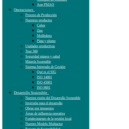
App PMAO
Operaciones
Proceso de Producción
Nuestros productos
Cobre
Zinc
Molibdeno
Plata y plomo
Unidades productivas
Tour 360
Seguridad minera y salud
Minería Sostenible
Sistema Integrado de Gestión
Qué es el SIG
ISO 14001
ISO 45001
ISO 9001
Desarrollo Sostenible
Nuestra visión del Desarrollo Sostenible
Inversión para el desarrollo
Obras por impuestos
Áreas de influencia operativa
Fortalecimiento de la gestión local
Nuestro Modelo Multiactor
Reporte de Sostenibilidad