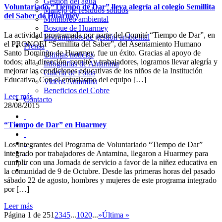
Gestión del agua
Voluntariado “Tiempo de Dar” lleva alegría al colegio Semillita
Manejo de residuos sólidos
del Saber de Huarmey
Monitoreo ambiental
Bosque de Huarmey
La actividad programada por parte del Comité “Tiempo de Dar”, en
Instrumentos de gestión ambiental
el PRONOEI “Semillita del Saber”, del Asentamiento Humano
Prensa
Santo Domingo de Huarmey, fue un éxito. Gracias al apoyo de
Últimas noticias
todos; alta dirección, comité y trabajadores, logramos llevar alegría y
Infografías de Antamina
mejorar las condiciones educativas de los niños de la Institución
Galería de Fotos
Educativa. Con el entusiasmo del equipo […]
Videos Antamina
Beneficios del Cobre
Leer más
Contacto
28/08/2015
“Tiempo de Dar” en Huarmey
Los integrantes del Programa de Voluntariado “Tiempo de Dar”
integrado por trabajadores de Antamina, llegaron a Huarmey para
cumplir con una Jornada de servicio a favor de la niñez educativa en
la comunidad de 9 de Octubre. Desde las primeras horas del pasado
sábado 22 de agosto, hombres y mujeres de este programa integrado
por […]
Leer más
Página 1 de 25
1
2
3
4
5
...
10
20
...
»
Última »