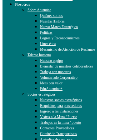
Nosotros
Sobre Antamina
Quiénes somos
Nuestra Historia
Nuevo Marco Estratégico
Políticas
Logros y Reconocimientos
Línea ética
Mecanismo de Atención de Reclamos
Talento humano
Nuestro equipo
Bienestar de nuestros colaboradores
Trabaja con nosotros
Voluntariado Corporativo
Ideas con valor
EduAntamina+
Socios estratégicos
Nuestros socios estratégicos
Requisitos para proveedores
Ingreso a las instalaciones
Visitas a la Mina / Puerto
Trabajos en la mina / puerto
Contactos Proveedores
Comité de Transportistas
Apéndice de contratos