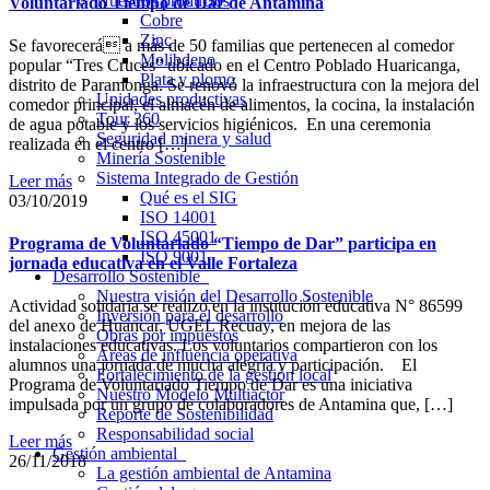
Nuestros productos
Voluntariado Tiempo de Dar de Antamina
Cobre
Zinc
Se favorecerá a más de 50 familias que pertenecen al comedor
Molibdeno
popular “Tres Cruces” ubicado en el Centro Poblado Huaricanga,
Plata y plomo
distrito de Paramonga. Se renovó la infraestructura con la mejora del
Unidades productivas
comedor principal, el almacén de alimentos, la cocina, la instalación
Tour 360
de agua potable y los servicios higiénicos. En una ceremonia
Seguridad minera y salud
realizada en el centro […]
Minería Sostenible
Sistema Integrado de Gestión
Leer más
Qué es el SIG
03/10/2019
ISO 14001
ISO 45001
Programa de Voluntariado “Tiempo de Dar” participa en
ISO 9001
jornada educativa en el Valle Fortaleza
Desarrollo Sostenible
Nuestra visión del Desarrollo Sostenible
Actividad solidaria se realizó en la institución educativa N° 86599
Inversión para el desarrollo
del anexo de Huáncar, UGEL Recuay, en mejora de las
Obras por impuestos
instalaciones educativas. Los voluntarios compartieron con los
Áreas de influencia operativa
alumnos una jornada de mucha alegría y participación. El
Fortalecimiento de la gestión local
Programa de Voluntariado Tiempo de Dar es una iniciativa
Nuestro Modelo Multiactor
impulsada por un grupo de colaboradores de Antamina que, […]
Reporte de Sostenibilidad
Responsabilidad social
Leer más
Gestión ambiental
26/11/2018
La gestión ambiental de Antamina