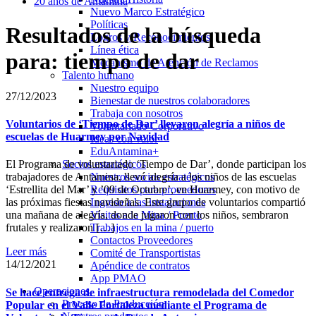
20 años de Antamina
Nuevo Marco Estratégico
Políticas
Resultados de la búsqueda
Logros y Reconocimientos
Línea ética
para: tiempo de dar
Mecanismo de Atención de Reclamos
Talento humano
Nuestro equipo
27/12/2023
Bienestar de nuestros colaboradores
Trabaja con nosotros
Voluntarios de ‘Tiempo de Dar’ llevaron alegría a niños de
Voluntariado Corporativo
escuelas de Huarmey por Navidad
Ideas con valor
EduAntamina+
Socios estratégicos
El Programa de voluntariado ‘Tiempo de Dar’, donde participan los
Nuestros socios estratégicos
trabajadores de Antamina, llevó alegría a los niños de las escuelas
Requisitos para proveedores
‘Estrellita del Mar’ y ’09 de Octubre’, en Huarmey, con motivo de
Ingreso a las instalaciones
las próximas fiestas navideñas. Este grupo de voluntarios compartió
Visitas a la Mina / Puerto
una mañana de alegría, donde jugaron con los niños, sembraron
Trabajos en la mina / puerto
frutales y realizaron […]
Contactos Proveedores
Leer más
Comité de Transportistas
14/12/2021
Apéndice de contratos
App PMAO
Operaciones
Se hace entrega de infraestructura remodelada del Comedor
Proceso de Producción
Popular en el Valle Fortaleza mediante el Programa de