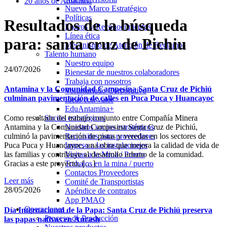
20 años de Antamina
Nuevo Marco Estratégico
Políticas
Resultados de la búsqueda
Logros y Reconocimientos
Línea ética
para: santa cruz de Pichiu
Mecanismo de Atención de Reclamos
Talento humano
Nuestro equipo
24/07/2026
Bienestar de nuestros colaboradores
Trabaja con nosotros
Antamina y la Comunidad Campesina Santa Cruz de Pichiú
Voluntariado Corporativo
culminan pavimentación de calles en Puca Puca y Huancayoc
Ideas con valor
EduAntamina+
Socios estratégicos
Como resultado del trabajo conjunto entre Compañía Minera
Nuestros socios estratégicos
Antamina y la Comunidad Campesina Santa Cruz de Pichiú,
Requisitos para proveedores
culminó la pavimentación de pistas y veredas en los sectores de
Ingreso a las instalaciones
Puca Puca y Huancayoc, una obra que mejora la calidad de vida de
Visitas a la Mina / Puerto
las familias y contribuye al desarrollo urbano de la comunidad.
Trabajos en la mina / puerto
Gracias a este proyecto, […]
Contactos Proveedores
Leer más
Comité de Transportistas
28/05/2026
Apéndice de contratos
App PMAO
Operaciones
Día Internacional de la Papa: Santa Cruz de Pichiú preserva
Proceso de Producción
las papas nativas en Áncash