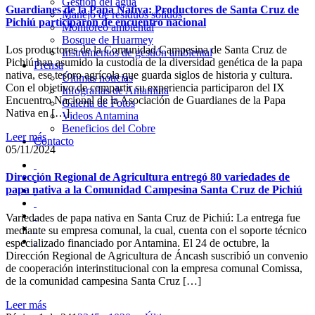
Gestión del agua
Guardianes de la Papa Nativa: Productores de Santa Cruz de
Manejo de residuos sólidos
Pichiú participaron de encuentro nacional
Monitoreo ambiental
Bosque de Huarmey
Los productores de la Comunidad Campesina de Santa Cruz de
Instrumentos de gestión ambiental
Pichiú han asumido la custodia de la diversidad genética de la papa
Prensa
nativa, ese tesoro agrícola que guarda siglos de historia y cultura.
Últimas noticias
Con el objetivo de compartir su experiencia participaron del IX
Infografías de Antamina
Encuentro Nacional de la Asociación de Guardianes de la Papa
Galería de Fotos
Nativa en […]
Videos Antamina
Beneficios del Cobre
Leer más
Contacto
05/11/2024
Dirección Regional de Agricultura entregó 80 variedades de
papa nativa a la Comunidad Campesina Santa Cruz de Pichiú
Variedades de papa nativa en Santa Cruz de Pichiú: La entrega fue
mediante su empresa comunal, la cual, cuenta con el soporte técnico
especializado financiado por Antamina. El 24 de octubre, la
Dirección Regional de Agricultura de Áncash suscribió un convenio
de cooperación interinstitucional con la empresa comunal Comissa,
de la comunidad campesina Santa Cruz […]
Leer más