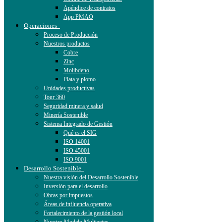
Apéndice de contratos
App PMAO
Operaciones
Proceso de Producción
Nuestros productos
Cobre
Zinc
Molibdeno
Plata y plomo
Unidades productivas
Tour 360
Seguridad minera y salud
Minería Sostenible
Sistema Integrado de Gestión
Qué es el SIG
ISO 14001
ISO 45001
ISO 9001
Desarrollo Sostenible
Nuestra visión del Desarrollo Sostenible
Inversión para el desarrollo
Obras por impuestos
Áreas de influencia operativa
Fortalecimiento de la gestión local
Nuestro Modelo Multiactor