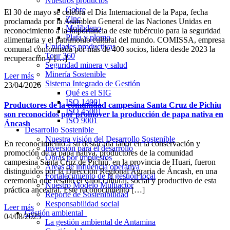
Nuestros productos
Cobre
El 30 de mayo se celebra el Día Internacional de la Papa, fecha
Zinc
proclamada por la Asamblea General de las Naciones Unidas en
Molibdeno
reconocimiento a la importancia de este tubérculo para la seguridad
Plata y plomo
alimentaria y el patrimonio cultural del mundo. COMISSA, empresa
Unidades productivas
comunal conformada por más de 400 socios, lidera desde 2023 la
Tour 360
recuperación y […]
Seguridad minera y salud
Minería Sostenible
Leer más
Sistema Integrado de Gestión
23/04/2026
Qué es el SIG
ISO 14001
Productores de la comunidad campesina Santa Cruz de Pichiu
ISO 45001
son reconocidos por promover la producción de papa nativa en
ISO 9001
Áncash
Desarrollo Sostenible
Nuestra visión del Desarrollo Sostenible
En reconocimiento a su destacada labor en la conservación y
Inversión para el desarrollo
promoción de la papa nativa, productores de la comunidad
Obras por impuestos
campesina Santa Cruz de Pichiú, en la provincia de Huari, fueron
Áreas de influencia operativa
distinguidos por la Dirección Regional Agraria de Áncash, en una
Fortalecimiento de la gestión local
ceremonia que resaltó el valor cultural, social y productivo de esta
Nuestro Modelo Multiactor
práctica ancestral. Este reconocimiento […]
Reporte de Sostenibilidad
Responsabilidad social
Leer más
Gestión ambiental
04/08/2025
La gestión ambiental de Antamina