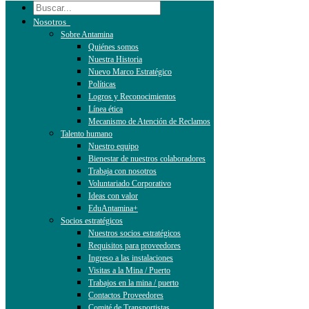
Nosotros
Sobre Antamina
Quiénes somos
Nuestra Historia
Nuevo Marco Estratégico
Políticas
Logros y Reconocimientos
Línea ética
Mecanismo de Atención de Reclamos
Talento humano
Nuestro equipo
Bienestar de nuestros colaboradores
Trabaja con nosotros
Voluntariado Corporativo
Ideas con valor
EduAntamina+
Socios estratégicos
Nuestros socios estratégicos
Requisitos para proveedores
Ingreso a las instalaciones
Visitas a la Mina / Puerto
Trabajos en la mina / puerto
Contactos Proveedores
Comité de Transportistas